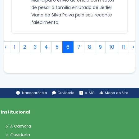
de pesar à família enlutada de Jerliel
Viana da Silva Paiva pelo seu recente
falecimento.
‹
1
2
3
4
5
6
7
8
9
10
11
›
Transparência
Ouvidoria
e-SIC
Mapa do Site
Institucional
A Câmara
Ouvidoria