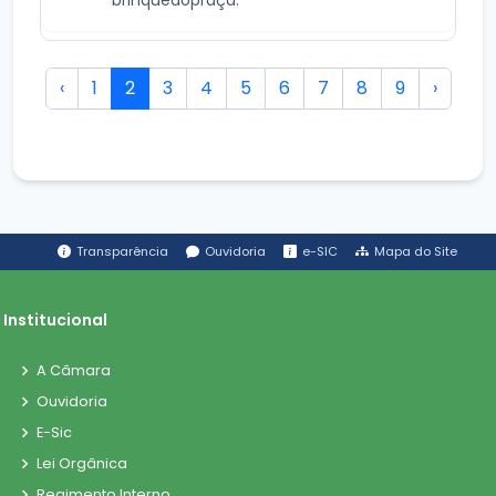
‹
1
2
3
4
5
6
7
8
9
›
Transparência
Ouvidoria
e-SIC
Mapa do Site
Institucional
A Câmara
Ouvidoria
E-Sic
Lei Orgânica
Regimento Interno