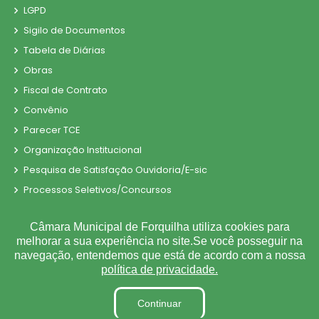
LGPD
Sigilo de Documentos
Tabela de Diárias
Obras
Fiscal de Contrato
Convênio
Parecer TCE
Organização Institucional
Pesquisa de Satisfação Ouvidoria/E-sic
Processos Seletivos/Concursos
Processo de Contratação Eletrônico
Câmara Municipal de Forquilha utiliza cookies para
Tabela de Diárias
melhorar a sua experiência no site.Se você posseguir na
Terceirizados
navegação, entendemos que está de acordo com a nossa
Inidôneas
política de privacidade.
Relatório de Gestão Municipal
Continuar
Verbas Indenizatórias