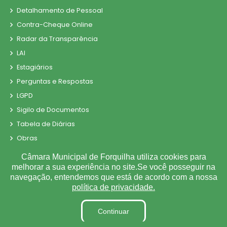
Detalhamento de Pessoal
Contra-Cheque Online
Radar da Transparência
LAI
Estagiários
Perguntas e Respostas
LGPD
Sigilo de Documentos
Tabela de Diárias
Obras
Fiscal de Contrato
Câmara Municipal de Forquilha utiliza cookies para
Convênio
melhorar a sua experiência no site.Se você posseguir na
navegação, entendemos que está de acordo com a nossa
Parecer TCE
política de privacidade.
Organização Institucional
Pesquisa de Satisfação Ouvidoria/E-sic
Continuar
Processos Seletivos/Concursos