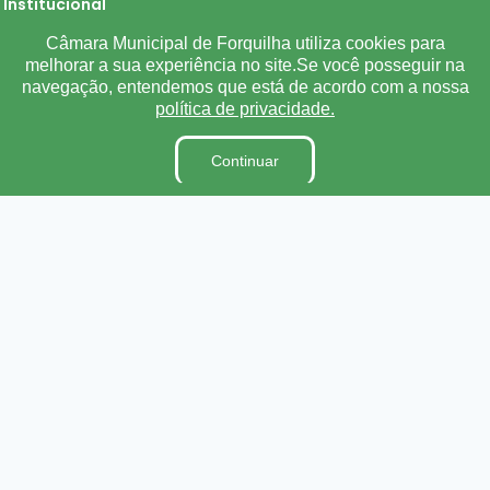
Institucional
Câmara Municipal de Forquilha utiliza cookies para
A Câmara
melhorar a sua experiência no site.Se você posseguir na
Ouvidoria
navegação, entendemos que está de acordo com a nossa
política de privacidade.
E-Sic
Lei Orgânica
Continuar
Regimento Interno
Código de Ética e conduta
Dicionário Legislativo
Organização Institucional
Acesso à Informação
Licitações
Contratos na Integra
Publicações
Diárias
Leis Municipais