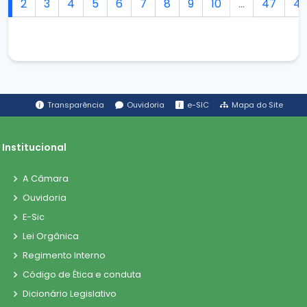
1
2
3
4
5
6
7
8
9
10
...
47
4
Transparência
Ouvidoria
e-SIC
Mapa do Site
Institucional
A Câmara
Ouvidoria
E-Sic
Lei Orgânica
Regimento Interno
Código de Ética e conduta
Dicionário Legislativo