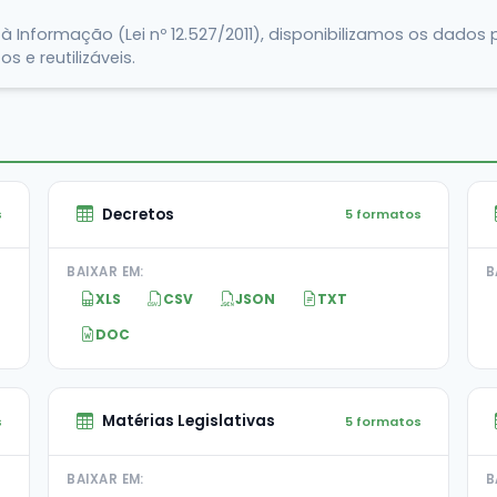
 Informação (Lei nº 12.527/2011), disponibilizamos os dados
 e reutilizáveis.
Decretos
s
5 formatos
BAIXAR EM:
B
XLS
CSV
JSON
TXT
DOC
Matérias Legislativas
s
5 formatos
BAIXAR EM:
B