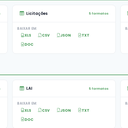
Licitações
s
5 formatos
BAIXAR EM:
B
XLS
CSV
JSON
TXT
DOC
LAI
s
5 formatos
BAIXAR EM:
B
XLS
CSV
JSON
TXT
DOC