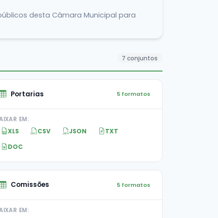
 públicos desta Câmara Municipal para
7 conjuntos
Portarias
5 formatos
AIXAR EM:
XLS
CSV
JSON
TXT
DOC
Comissões
5 formatos
AIXAR EM: