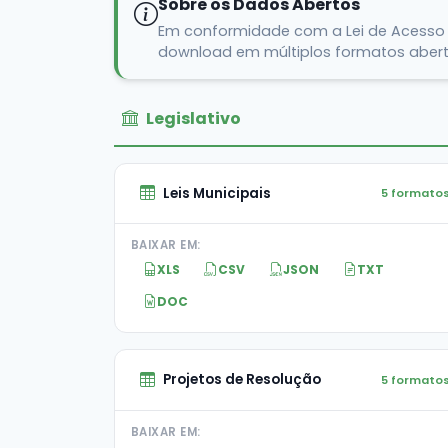
Sobre os Dados Abertos
Em conformidade com a Lei de Acesso à
download em múltiplos formatos abertos
Legislativo
Leis Municipais
5 formato
BAIXAR EM:
XLS
CSV
JSON
TXT
DOC
Projetos de Resolução
5 formato
BAIXAR EM: