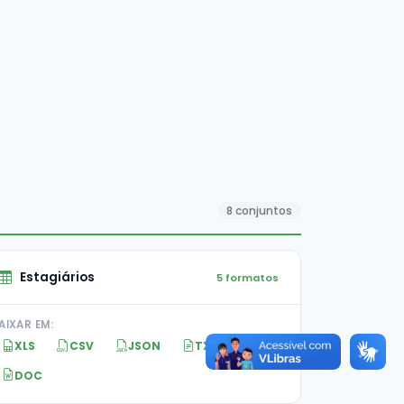
8 conjuntos
Estagiários
5 formatos
AIXAR EM:
XLS
CSV
JSON
TXT
DOC