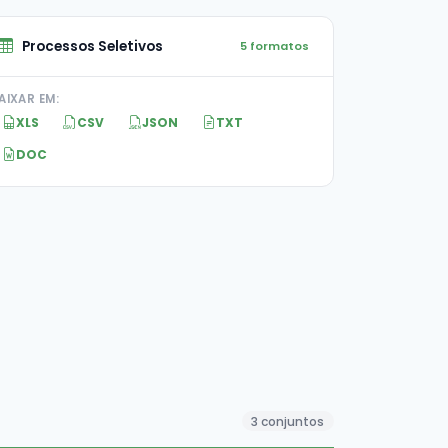
Processos Seletivos
5 formatos
AIXAR EM:
XLS
CSV
JSON
TXT
DOC
3 conjuntos