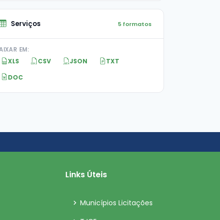
Serviços
5 formatos
AIXAR EM:
XLS
CSV
JSON
TXT
DOC
Links Úteis
Municípios Licitações