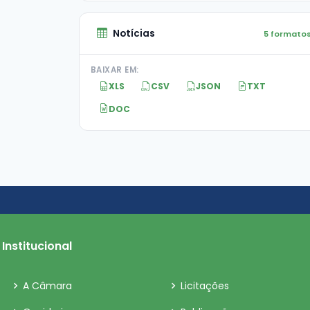
Notícias
5 formato
BAIXAR EM:
XLS
CSV
JSON
TXT
DOC
Institucional
A Câmara
Licitações