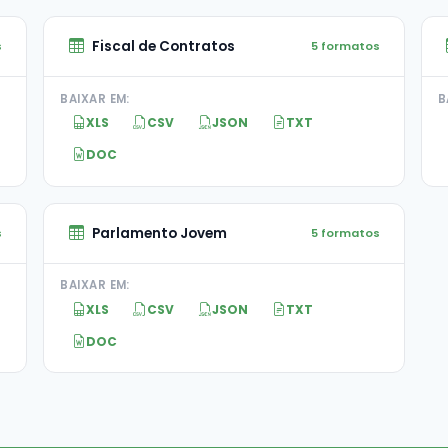
Fiscal de Contratos
s
5 formatos
BAIXAR EM:
B
XLS
CSV
JSON
TXT
DOC
Parlamento Jovem
s
5 formatos
BAIXAR EM:
XLS
CSV
JSON
TXT
DOC