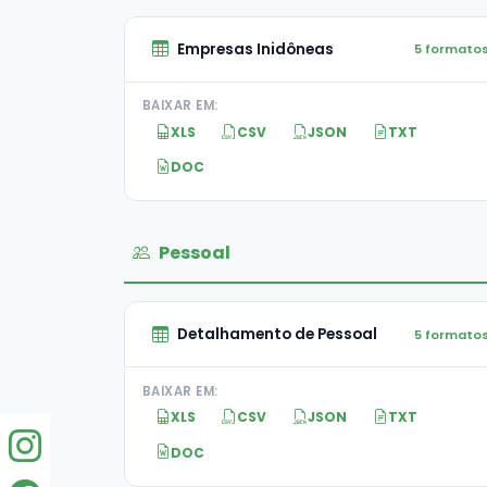
Empresas Inidôneas
5 formato
BAIXAR EM:
XLS
CSV
JSON
TXT
DOC
Pessoal
Detalhamento de Pessoal
5 formato
BAIXAR EM:
XLS
CSV
JSON
TXT
DOC