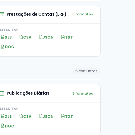
Prestações de Contas (LRF)
5 formatos
AIXAR EM:
XLS
CSV
JSON
TXT
DOC
6 conjuntos
Publicações Diárias
5 formatos
AIXAR EM:
XLS
CSV
JSON
TXT
DOC