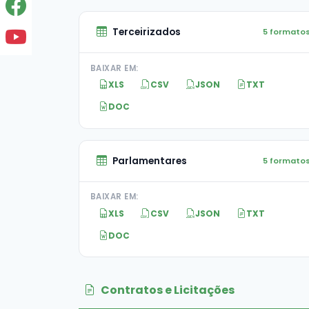
Terceirizados
5 formato
BAIXAR EM:
XLS
CSV
JSON
TXT
DOC
Parlamentares
5 formato
BAIXAR EM:
XLS
CSV
JSON
TXT
DOC
Contratos e Licitações