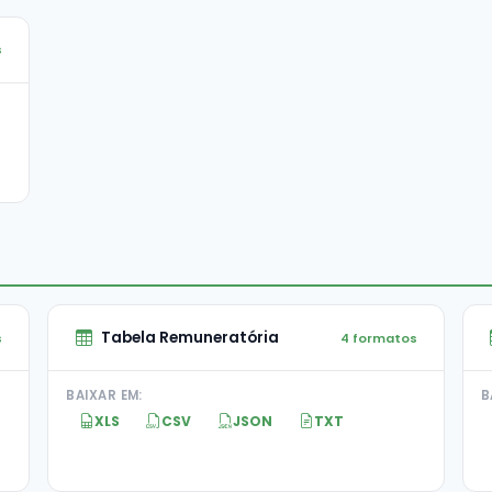
s
Tabela Remuneratória
s
4 formatos
BAIXAR EM:
B
XLS
CSV
JSON
TXT