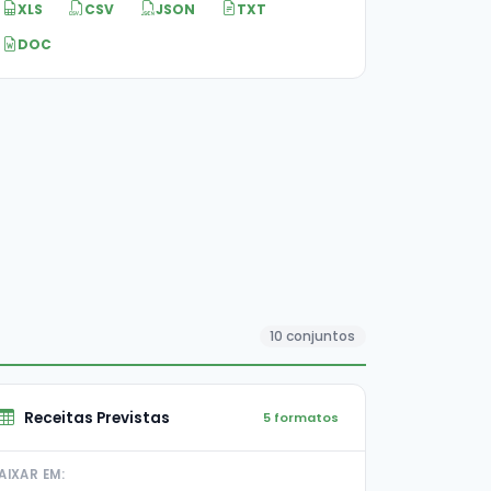
XLS
CSV
JSON
TXT
DOC
10 conjuntos
Receitas Previstas
5 formatos
AIXAR EM: