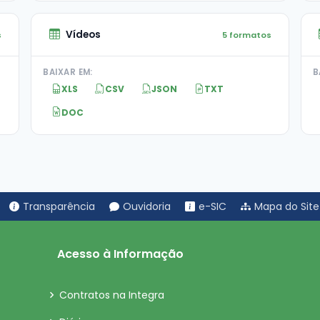
Vídeos
s
5 formatos
BAIXAR EM:
B
XLS
CSV
JSON
TXT
DOC
Transparência
Ouvidoria
e-SIC
Mapa do Site
Acesso à Informação
Contratos na Integra