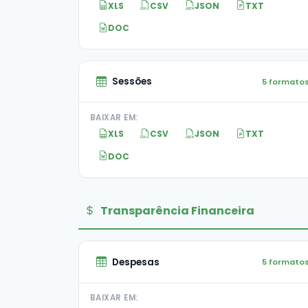
XLS
CSV
JSON
TXT
DOC
Sessões
5 formato
BAIXAR EM:
XLS
CSV
JSON
TXT
DOC
Transparência Financeira
Despesas
5 formato
BAIXAR EM: