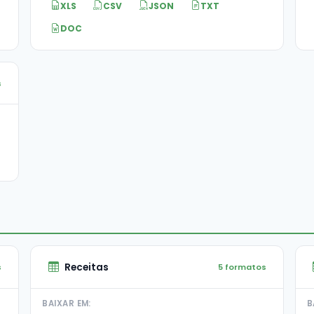
XLS
CSV
JSON
TXT
DOC
s
Receitas
s
5 formatos
BAIXAR EM:
B