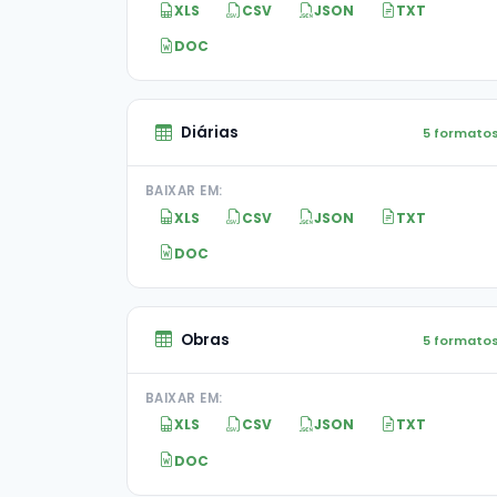
XLS
CSV
JSON
TXT
DOC
Diárias
5 formato
BAIXAR EM:
XLS
CSV
JSON
TXT
DOC
Obras
5 formato
BAIXAR EM:
XLS
CSV
JSON
TXT
DOC