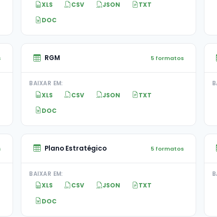
XLS
CSV
JSON
TXT
DOC
RGM
s
5 formatos
BAIXAR EM:
B
XLS
CSV
JSON
TXT
DOC
Plano Estratégico
s
5 formatos
BAIXAR EM:
B
XLS
CSV
JSON
TXT
DOC