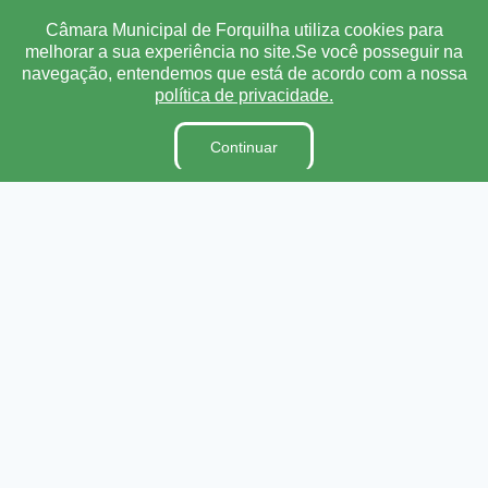
Câmara Municipal de Forquilha utiliza cookies para
A Câmara
melhorar a sua experiência no site.Se você posseguir na
Ouvidoria
navegação, entendemos que está de acordo com a nossa
E-Sic
política de privacidade.
Lei Orgânica
Continuar
Regimento Interno
Código de Ética e conduta
Dicionário Legislativo
Organização Institucional
Acesso à Informação
Licitações
Contratos na Integra
Publicações
Diárias
Leis Municipais