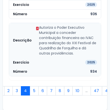
2025
935
Autoriza o Poder Executivo
Municipal a conceder
contribuição financeira ao IVAC
para realização do XXI Festival de
Quadrilha de Forquilha e dá
outras providências.
2025
934
1
2
3
4
5
6
7
8
9
10
...
47
4