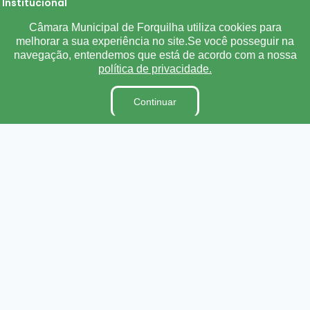
Institucional
Câmara Municipal de Forquilha utiliza cookies para
A Câmara
melhorar a sua experiência no site.Se você posseguir na
Ouvidoria
navegação, entendemos que está de acordo com a nossa
política de privacidade.
E-Sic
Lei Orgânica
Continuar
Regimento Interno
Código de Ética e conduta
Dicionário Legislativo
Organização Institucional
Acesso à Informação
Licitações
Contratos na Integra
Publicações
Diárias
Leis Municipais