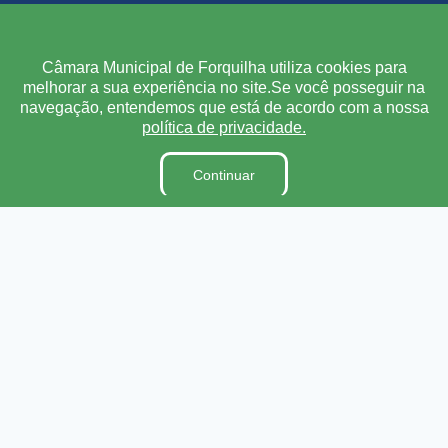
Institucional
Câmara Municipal de Forquilha utiliza cookies para
melhorar a sua experiência no site.Se você posseguir na
A Câmara
navegação, entendemos que está de acordo com a nossa
Ouvidoria
política de privacidade.
E-Sic
Continuar
Lei Orgânica
Regimento Interno
Código de Ética e conduta
Dicionário Legislativo
Organização Institucional
Acesso à Informação
Licitações
Contratos na Integra
Publicações