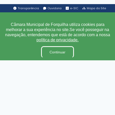
Transparência
Ouvidoria
e-SIC
Mapa do Site
Institucional
Câmara Municipal de Forquilha utiliza cookies para
melhorar a sua experiência no site.Se você posseguir na
navegação, entendemos que está de acordo com a nossa
A Câmara
política de privacidade.
Ouvidoria
E-Sic
Continuar
Lei Orgânica
Regimento Interno
Código de Ética e conduta
Dicionário Legislativo
Organização Institucional
Acesso à Informação
Licitações