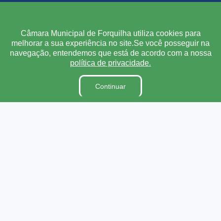
Institucional
Câmara Municipal de Forquilha utiliza cookies para
melhorar a sua experiência no site.Se você posseguir na
A Câmara
navegação, entendemos que está de acordo com a nossa
Ouvidoria
política de privacidade.
E-Sic
Continuar
Lei Orgânica
Regimento Interno
Código de Ética e conduta
Dicionário Legislativo
Organização Institucional
Acesso à Informação
Licitações
Contratos na Integra
Publicações