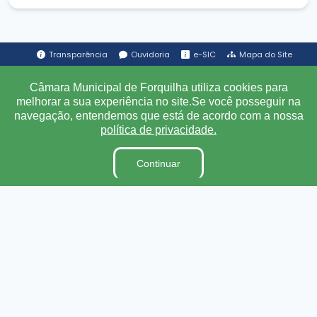
Transparência
Ouvidoria
e-SIC
Mapa do Site
Câmara Municipal de Forquilha utiliza cookies para
Institucional
melhorar a sua experiência no site.Se você posseguir na
navegação, entendemos que está de acordo com a nossa
política de privacidade.
A Câmara
Ouvidoria
Continuar
E-Sic
Lei Orgânica
Regimento Interno
Código de Ética e conduta
Dicionário Legislativo
Organização Institucional
Acesso à Informação