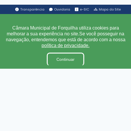
Transparência
Ouvidoria
e-SIC
Mapa do Site
Institucional
Câmara Municipal de Forquilha utiliza cookies para
melhorar a sua experiência no site.Se você posseguir na
navegação, entendemos que está de acordo com a nossa
A Câmara
política de privacidade.
Ouvidoria
E-Sic
Continuar
Lei Orgânica
Regimento Interno
Código de Ética e conduta
Dicionário Legislativo
Organização Institucional
Acesso à Informação
Licitações