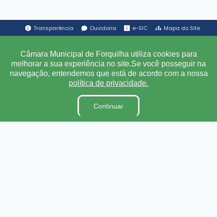
Transparência
Ouvidoria
e-SIC
Mapa do Site
Câmara Municipal de Forquilha utiliza cookies para
Institucional
melhorar a sua experiência no site.Se você posseguir na
navegação, entendemos que está de acordo com a nossa
A Câmara
política de privacidade.
Ouvidoria
Continuar
E-Sic
Lei Orgânica
Regimento Interno
Código de Ética e conduta
Dicionário Legislativo
Organização Institucional
Acesso à Informação