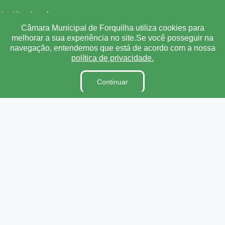
Institucional
Câmara Municipal de Forquilha utiliza cookies para
A Câmara
melhorar a sua experiência no site.Se você posseguir na
navegação, entendemos que está de acordo com a nossa
Ouvidoria
política de privacidade.
E-Sic
Lei Orgânica
Continuar
Regimento Interno
Código de Ética e conduta
Dicionário Legislativo
Organização Institucional
Acesso à Informação
Licitações
Contratos na Integra
Publicações
Diárias