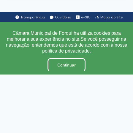
Transparência
Ouvidoria
e-SIC
Mapa do Site
Câmara Municipal de Forquilha utiliza cookies para
Institucional
melhorar a sua experiência no site.Se você posseguir na
navegação, entendemos que está de acordo com a nossa
A Câmara
política de privacidade.
Ouvidoria
Continuar
E-Sic
Lei Orgânica
Regimento Interno
Código de Ética e conduta
Dicionário Legislativo
Organização Institucional
Acesso à Informação