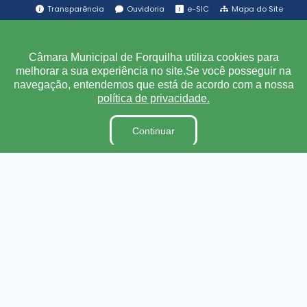
Transparência
Ouvidoria
e-SIC
Mapa do Site
Institucional
Câmara Municipal de Forquilha utiliza cookies para
melhorar a sua experiência no site.Se você posseguir na
A Câmara
navegação, entendemos que está de acordo com a nossa
política de privacidade.
Ouvidoria
E-Sic
Continuar
Lei Orgânica
Regimento Interno
Código de Ética e conduta
Dicionário Legislativo
Organização Institucional
Acesso à Informação
Licitações
Contratos na Integra