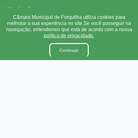
Institucional
Câmara Municipal de Forquilha utiliza cookies para
A Câmara
melhorar a sua experiência no site.Se você posseguir na
navegação, entendemos que está de acordo com a nossa
Ouvidoria
política de privacidade.
E-Sic
Lei Orgânica
Continuar
Regimento Interno
Código de Ética e conduta
Dicionário Legislativo
Organização Institucional
Acesso à Informação
Licitações
Contratos na Integra
Publicações
Diárias