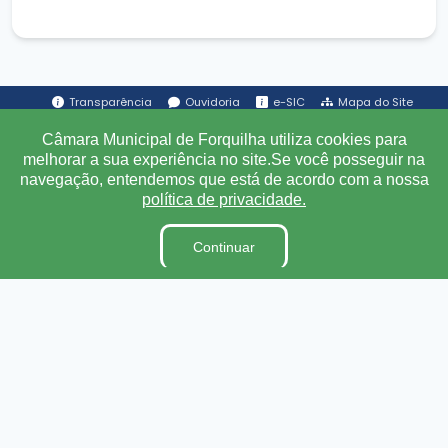
Transparência
Ouvidoria
e-SIC
Mapa do Site
Câmara Municipal de Forquilha utiliza cookies para
melhorar a sua experiência no site.Se você posseguir na
Institucional
navegação, entendemos que está de acordo com a nossa
política de privacidade.
A Câmara
Ouvidoria
Continuar
E-Sic
Lei Orgânica
Regimento Interno
Código de Ética e conduta
Dicionário Legislativo
Organização Institucional