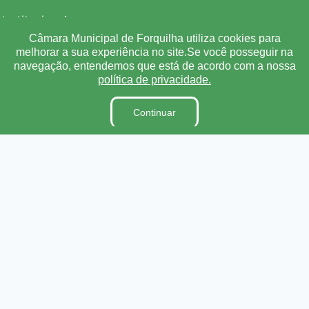
Institucional
Câmara Municipal de Forquilha utiliza cookies para
A Câmara
melhorar a sua experiência no site.Se você posseguir na
navegação, entendemos que está de acordo com a nossa
Ouvidoria
política de privacidade.
E-Sic
Lei Orgânica
Continuar
Regimento Interno
Código de Ética e conduta
Dicionário Legislativo
Organização Institucional
Acesso à Informação
Licitações
Contratos na Integra
Publicações
Diárias