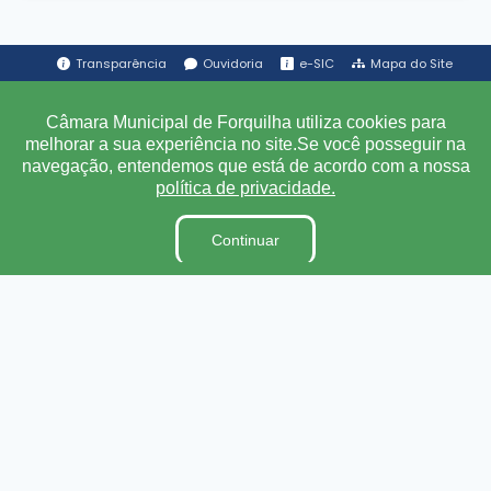
Transparência
Ouvidoria
e-SIC
Mapa do Site
Câmara Municipal de Forquilha utiliza cookies para
Institucional
melhorar a sua experiência no site.Se você posseguir na
navegação, entendemos que está de acordo com a nossa
A Câmara
política de privacidade.
Ouvidoria
Continuar
E-Sic
Lei Orgânica
Regimento Interno
Código de Ética e conduta
Dicionário Legislativo
Organização Institucional
Acesso à Informação