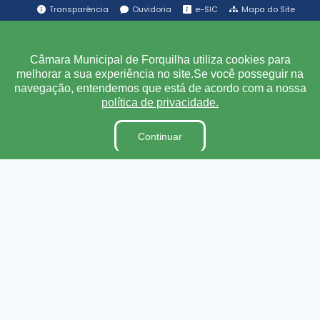
Transparência
Ouvidoria
e-SIC
Mapa do Site
Institucional
Câmara Municipal de Forquilha utiliza cookies para
melhorar a sua experiência no site.Se você posseguir na
A Câmara
navegação, entendemos que está de acordo com a nossa
política de privacidade.
Ouvidoria
E-Sic
Continuar
Lei Orgânica
Regimento Interno
Código de Ética e conduta
Dicionário Legislativo
Organização Institucional
Acesso à Informação
Licitações
Contratos na Integra