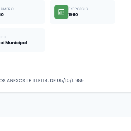
NÚMERO
EXERCÍCIO
20
1990
TIPO
Lei Municipal
EXOS I E II LEI 14, DE 05/10/1. 989.