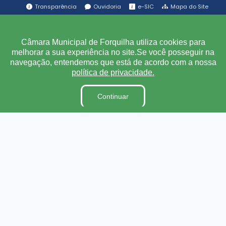
Transparência
Ouvidoria
e-SIC
Mapa do Site
Institucional
Câmara Municipal de Forquilha utiliza cookies para
melhorar a sua experiência no site.Se você posseguir na
A Câmara
navegação, entendemos que está de acordo com a nossa
política de privacidade.
Ouvidoria
E-Sic
Continuar
Lei Orgânica
Regimento Interno
Código de Ética e conduta
Dicionário Legislativo
Organização Institucional
Acesso à Informação
Licitações
Contratos na Integra