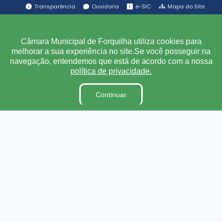
Transparência
Ouvidoria
e-SIC
Mapa do Site
Institucional
Câmara Municipal de Forquilha utiliza cookies para
melhorar a sua experiência no site.Se você posseguir na
A Câmara
navegação, entendemos que está de acordo com a nossa
política de privacidade.
Ouvidoria
E-Sic
Continuar
Lei Orgânica
Regimento Interno
Código de Ética e conduta
Dicionário Legislativo
Organização Institucional
Acesso à Informação
Licitações
Contratos na Integra