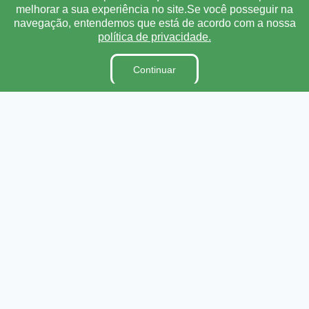
Ouvidoria
melhorar a sua experiência no site.Se você posseguir na
E-Sic
navegação, entendemos que está de acordo com a nossa
política de privacidade.
Lei Orgânica
Regimento Interno
Continuar
Código de Ética e conduta
Dicionário Legislativo
Organização Institucional
Acesso à Informação
Licitações
Contratos na Integra
Publicações
Diárias
Leis Municipais
Portarias
Ouvidoria