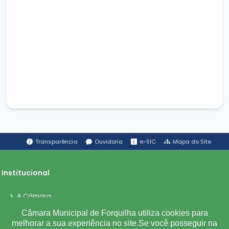
Transparência
Ouvidoria
e-SIC
Mapa do Site
Institucional
A Câmara
Ouvidoria
Câmara Municipal de Forquilha utiliza cookies para
melhorar a sua experiência no site.Se você posseguir na
E-Sic