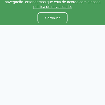
navegação, entendemos que está de acordo com a nossa
Lei Orgânica
política de privacidade.
Regimento Interno
Código de Ética e conduta
Continuar
Dicionário Legislativo
Organização Institucional
Acesso à Informação
Licitações
Contratos na Integra
Publicações
Diárias
Leis Municipais
Portarias
Ouvidoria
E-SIC
Matérias