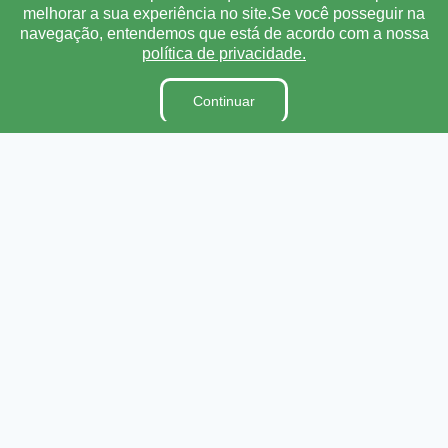
Ouvidoria
melhorar a sua experiência no site.Se você posseguir na
E-Sic
navegação, entendemos que está de acordo com a nossa
política de privacidade.
Lei Orgânica
Regimento Interno
Continuar
Código de Ética e conduta
Dicionário Legislativo
Organização Institucional
Acesso à Informação
Licitações
Contratos na Integra
Publicações
Diárias
Leis Municipais
Portarias
Ouvidoria