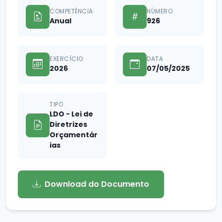
COMPETÊNCIA
NÚMERO
Anual
926
EXERCÍCIO
DATA
2026
07/05/2025
TIPO
LDO - Lei de
Diretrizes
Orçamentár
ias
Download do Documento