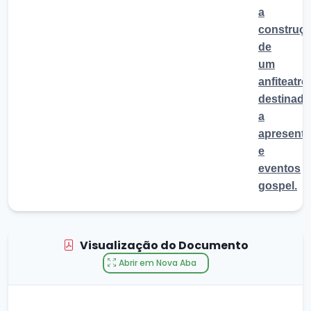
a
construç
de
um
anfiteatro
destinado
a
apresent
e
eventos
gospel.
Visualização do Documento
Abrir em Nova Aba