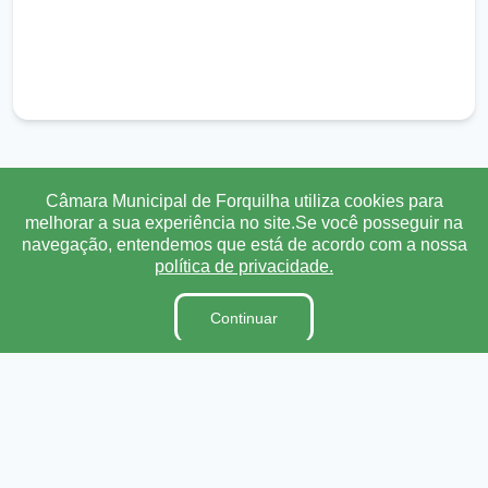
Transparência
Ouvidoria
e-SIC
Mapa do Site
Câmara Municipal de Forquilha utiliza cookies para
melhorar a sua experiência no site.Se você posseguir na
navegação, entendemos que está de acordo com a nossa
Institucional
política de privacidade.
A Câmara
Continuar
Ouvidoria
E-Sic
Lei Orgânica
Regimento Interno
Código de Ética e conduta