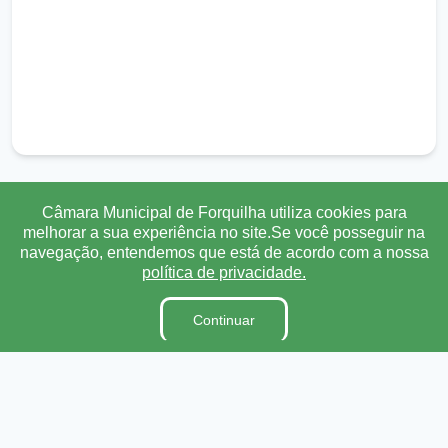
Câmara Municipal de Forquilha utiliza cookies para
Transparência
Ouvidoria
e-SIC
Mapa do Site
melhorar a sua experiência no site.Se você posseguir na
navegação, entendemos que está de acordo com a nossa
política de privacidade.
Institucional
Continuar
A Câmara
Ouvidoria
E-Sic
Lei Orgânica
Regimento Interno