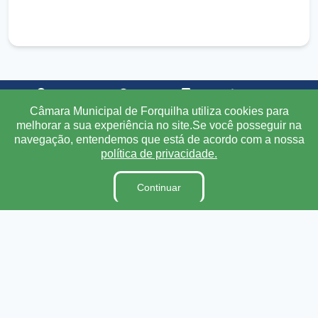
Transparência
Ouvidoria
e-SIC
Mapa do Site
Câmara Municipal de Forquilha utiliza cookies para
melhorar a sua experiência no site.Se você posseguir na
Institucional
navegação, entendemos que está de acordo com a nossa
política de privacidade.
A Câmara
Ouvidoria
Continuar
E-Sic
Lei Orgânica
Regimento Interno
Código de Ética e conduta
Dicionário Legislativo
Organização Institucional