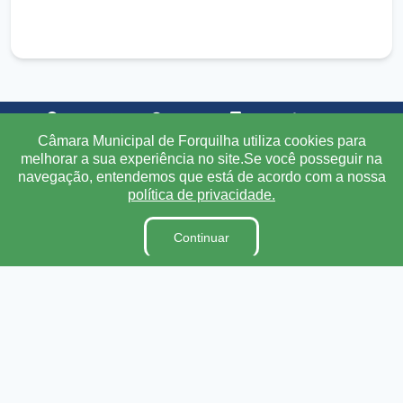
Transparência
Ouvidoria
e-SIC
Mapa do Site
Câmara Municipal de Forquilha utiliza cookies para
melhorar a sua experiência no site.Se você posseguir na
Institucional
navegação, entendemos que está de acordo com a nossa
política de privacidade.
A Câmara
Ouvidoria
Continuar
E-Sic
Lei Orgânica
Regimento Interno
Código de Ética e conduta
Dicionário Legislativo
Organização Institucional