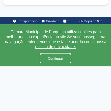
Transparência
Ouvidoria
e-SIC
Mapa do Site
Câmara Municipal de Forquilha utiliza cookies para
Institucional
melhorar a sua experiência no site.Se você posseguir na
navegação, entendemos que está de acordo com a nossa
política de privacidade.
A Câmara
Ouvidoria
Continuar
E-Sic
Lei Orgânica
Regimento Interno
Código de Ética e conduta
Dicionário Legislativo
Organização Institucional
Acesso à Informação