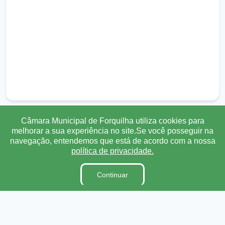
Câmara Municipal de Forquilha utiliza cookies para
melhorar a sua experiência no site.Se você posseguir na
Transparência
Ouvidoria
e-SIC
Mapa do Site
navegação, entendemos que está de acordo com a nossa
política de privacidade.
Institucional
Continuar
A Câmara
Ouvidoria
E-Sic