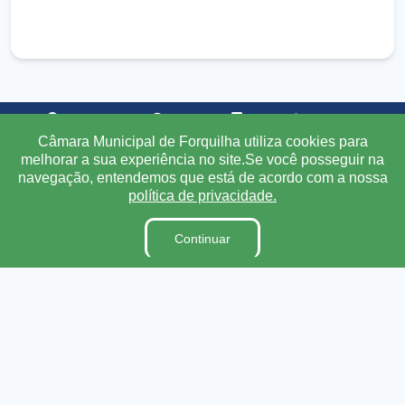
Transparência
Ouvidoria
e-SIC
Mapa do Site
Câmara Municipal de Forquilha utiliza cookies para
melhorar a sua experiência no site.Se você posseguir na
Institucional
navegação, entendemos que está de acordo com a nossa
política de privacidade.
A Câmara
Ouvidoria
Continuar
E-Sic
Lei Orgânica
Regimento Interno
Código de Ética e conduta
Dicionário Legislativo
Organização Institucional