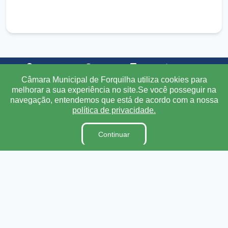
Transparência
Ouvidoria
e-SIC
Mapa do Site
Câmara Municipal de Forquilha utiliza cookies para
melhorar a sua experiência no site.Se você posseguir na
Institucional
navegação, entendemos que está de acordo com a nossa
política de privacidade.
A Câmara
Ouvidoria
Continuar
E-Sic
Lei Orgânica
Regimento Interno
Código de Ética e conduta
Dicionário Legislativo
Organização Institucional