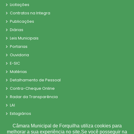
Licitações
Contratos na Integra
Publicações
Diárias
Leis Municipais
Portarias
Ouvidoria
E-SIC
Matérias
Detalhamento de Pessoal
Contra-Cheque Online
Radar da Transparência
LAI
Estagiários
Perguntas e Respostas
Câmara Municipal de Forquilha utiliza cookies para
LGPD
melhorar a sua experiência no site.Se você posseguir na