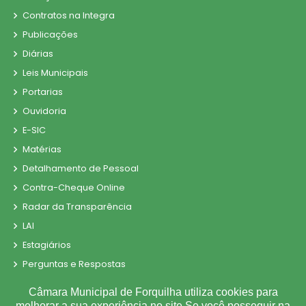
Contratos na Integra
Publicações
Diárias
Leis Municipais
Portarias
Ouvidoria
E-SIC
Matérias
Detalhamento de Pessoal
Contra-Cheque Online
Radar da Transparência
LAI
Estagiários
Perguntas e Respostas
LGPD
Câmara Municipal de Forquilha utiliza cookies para
Sigilo de Documentos
melhorar a sua experiência no site.Se você posseguir na