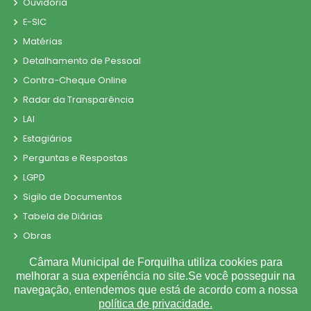
Ouvidoria
E-SIC
Matérias
Detalhamento de Pessoal
Contra-Cheque Online
Radar da Transparência
LAI
Estagiários
Perguntas e Respostas
LGPD
Sigilo de Documentos
Tabela de Diárias
Obras
Fiscal de Contrato
Câmara Municipal de Forquilha utiliza cookies para
Convênio
melhorar a sua experiência no site.Se você posseguir na
navegação, entendemos que está de acordo com a nossa
Parecer TCE
política de privacidade.