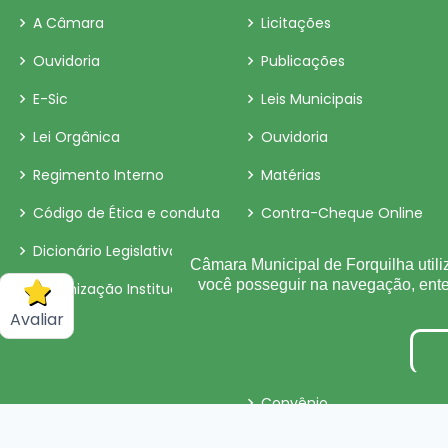
A Câmara
Licitações
Ouvidoria
Publicações
E-Sic
Leis Municipais
Lei Orgânica
Ouvidoria
Regimento Interno
Matérias
Código de Ética e conduta
Contra-Cheque Online
Dicionário Legislativo
LAI
Câmara Municipal de Forquilha utili
você posseguir na navegação, en
Organização Institucional
Perguntas e Respostas
Avaliar
Sigilo de Documentos
Obras
Convênio
Organização Institucional