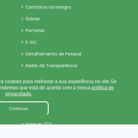
Contratos na Integra
Diárias
Portarias
E-SIC
Detalhamento de Pessoal
Radar da Transparência
Estagiários
za cookies para melhorar a sua experiência no site.Se
tendemos que está de acordo com a nossa
política de
LGPD
privacidade.
Tabela de Diárias
Continuar
Fiscal de Contrato
Parecer TCE
Pesquisa de Satisfação