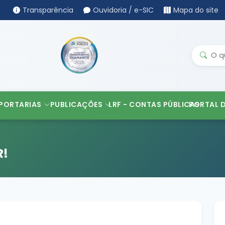
Transparência
Ouvidoria / e-SIC
Mapa do site
PORTARIAS
PUBLICAÇÕES
LRF - CONTAS PÚBLICAS
PORTAL 
R!