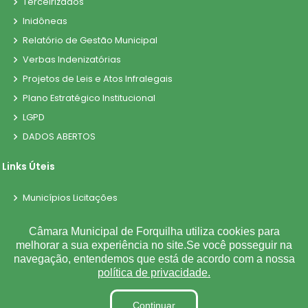
Terceirizados
Inidôneas
Relatório de Gestão Municipal
Verbas Indenizatórias
Projetos de Leis e Atos Infralegais
Plano Estratégico Institucional
LGPD
DADOS ABERTOS
Links Úteis
Municípios Licitações
TJCE
Câmara Municipal de Forquilha utiliza cookies para
Trabalho e Emprego
melhorar a sua experiência no site.Se você posseguir na
TRE
navegação, entendemos que está de acordo com a nossa
política de privacidade.
TCE
Continuar