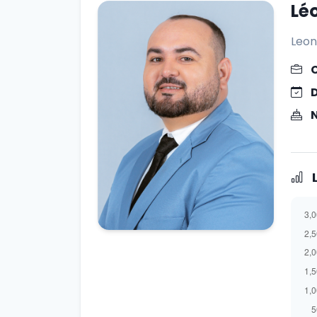
Lé
Leon
L