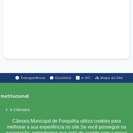
Transparência
Ouvidoria
e-SIC
Mapa do Site
Institucional
A Câmara
Ouvidoria
Câmara Municipal de Forquilha utiliza cookies para
E-Sic
melhorar a sua experiência no site.Se você posseguir na
navegação, entendemos que está de acordo com a nossa