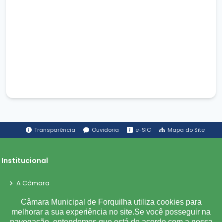
Transparência
Ouvidoria
e-SIC
Mapa do Site
Institucional
A Câmara
Ouvidoria
Câmara Municipal de Forquilha utiliza cookies para
E-Sic
melhorar a sua experiência no site.Se você posseguir na
navegação, entendemos que está de acordo com a nossa