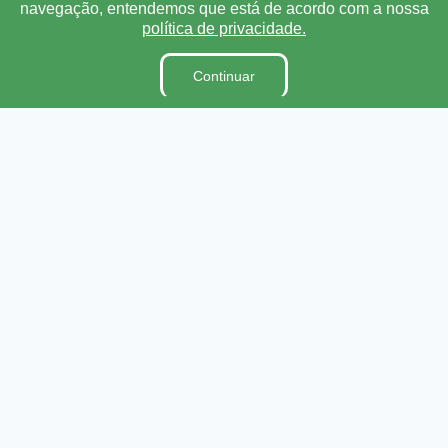
navegação, entendemos que está de acordo com a nossa
Lei Orgânica
política de privacidade.
Regimento Interno
Código de Ética e conduta
Continuar
Dicionário Legislativo
Organização Institucional
Acesso à Informação
Licitações
Contratos na Integra
Publicações
Diárias
Leis Municipais
Portarias
Ouvidoria
E-SIC
Matérias