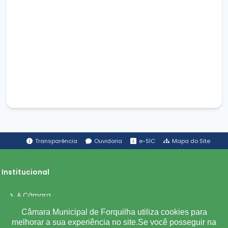
Transparência
Ouvidoria
e-SIC
Mapa do Site
Institucional
A Câmara
Ouvidoria
Câmara Municipal de Forquilha utiliza cookies para
melhorar a sua experiência no site.Se você posseguir na
E-Sic