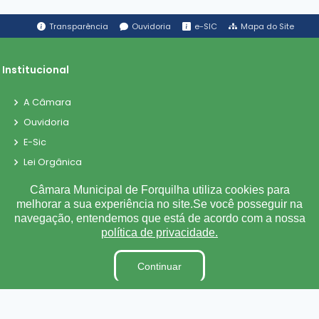
Transparência
Ouvidoria
e-SIC
Mapa do Site
Institucional
A Câmara
Ouvidoria
E-Sic
Lei Orgânica
Regimento Interno
Câmara Municipal de Forquilha utiliza cookies para
Código de Ética e conduta
melhorar a sua experiência no site.Se você posseguir na
navegação, entendemos que está de acordo com a nossa
Dicionário Legislativo
política de privacidade.
Organização Institucional
Continuar
Acesso à Informação
Licitações