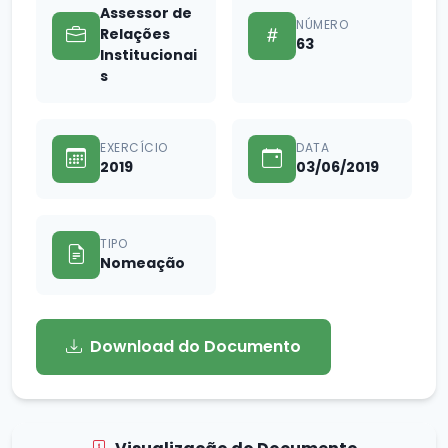
Assessor de
NÚMERO
Relações
63
Institucionai
s
EXERCÍCIO
DATA
2019
03/06/2019
TIPO
Nomeação
Download do Documento