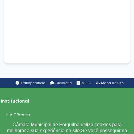
Transparência
Ouvidoria
e-SIC
Mapa do Site
Institucional
A Câmara
Ouvidoria
Câmara Municipal de Forquilha utiliza cookies para
melhorar a sua experiência no site.Se você posseguir na
E-Sic