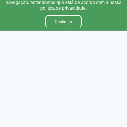
navegação, entendemos que está de acordo com a nossa
Lei Orgânica
política de privacidade.
Regimento Interno
Código de Ética e conduta
Continuar
Dicionário Legislativo
Organização Institucional
Acesso à Informação
Licitações
Contratos na Integra
Publicações
Diárias
Leis Municipais
Portarias
Ouvidoria
E-SIC
Matérias